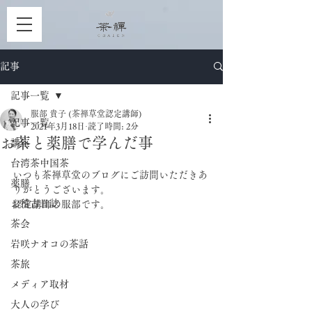
記事
記事一覧
服部 貴子 (茶禅草堂認定講師)
記事一覧
2021年3月18日
読了時間: 2分
お茶と薬膳で学んだ事
講座
台湾茶中国茶
いつも茶禅草堂のブログにご訪問いただきあ
薬膳
りがとうございます。
お稽古日誌
認定講師の服部です。
茶会
岩咲ナオコの茶話
茶旅
メディア取材
大人の学び