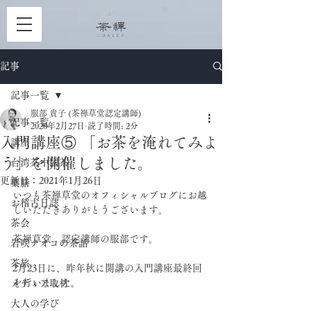
記事
記事一覧
服部 貴子 (茶禅草堂認定講師)
記事一覧
2020年2月27日
読了時間: 2分
入門講座⑤ 「お茶を淹れてみよ
講座
う」を開催しました。
台湾茶中国茶
更新日：
2021年1月26日
薬膳
いつも茶禅草堂のオフィシャルブログにお越
お稽古日誌
しいただきありがとうございます。
茶会
茶禅草堂　認定講師の服部です。
岩咲ナオコの茶話
茶旅
2月23日に、昨年秋に開講の入門講座最終回
を行いました。
メディア取材
大人の学び