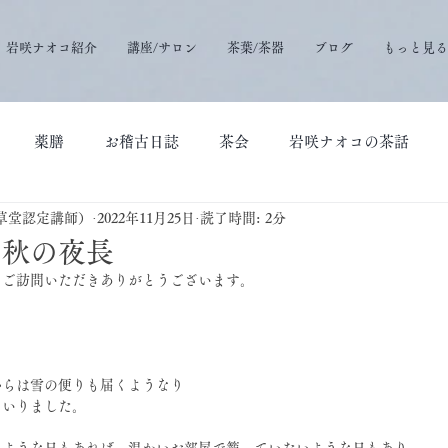
岩咲ナオコ紹介
講座/サロン
茶葉/茶器
ブログ
もっと見る
薬膳
お稽古日誌
茶会
岩咲ナオコの茶話
草堂認定講師）
2022年11月25日
読了時間: 2分
と秋の夜長
にご訪問いただきありがとうございます。
からは雪の便りも届くようなり
まいりました。
うような日もあれば、温かいお部屋で籠っていたいような日もあり、