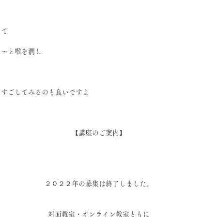
えて
ぅ～と喉を潤し
じ
をすごしてみるのも良いですよ
【講座のご案内】
２０２２年の募集は終了しました。
対面教室・オンライン教室ともに