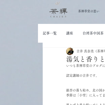
茶禅草堂の思い
記事一覧
講座
台湾茶中国茶
吉井 真奈美（茶禅
大人の学び
茶道具
湯気と香り
いつも茶禅草堂のブログ
認定講師の吉井です。
銀杏の落ち始め、北の国
季節は「小雪」に入って
思わず上着を脱いでしま