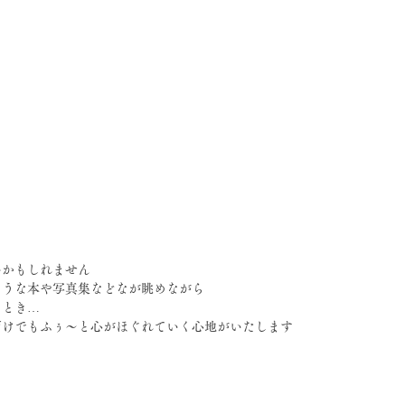
いかもしれません
ような本や写真集などなが眺めながら
ととき…
だけでもふぅ～と心がほぐれていく心地がいたします