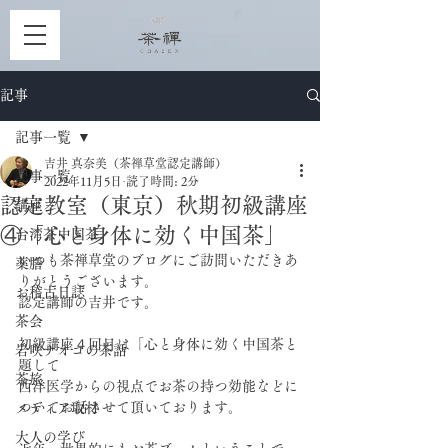
記事
記事一覧
吉井 真奈美（茶禅草堂認定講師）
記事一覧
2022年11月5日
読了時間: 2分
認定教室（東京）秋期初級講座
講座
④「心と身体に効く中国茶」
台湾茶中国茶
いつも茶禅草堂のブログにご訪問いただきあ
薬膳
りがとうございます。
お稽古日誌
認定講師の吉井です。
茶会
初級講座４回目は「心と身体に効く中国茶と
岩咲ナオコの茶話
題して
茶旅
西洋医学からの視点でお茶の持つ効能などに
ついてお話させて頂いております。
メディア取材
大人の学び