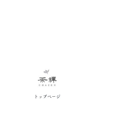
トップページ
茶禅草堂の思い
岩咲ナオコ紹介
講座/サロン
茶葉/茶器