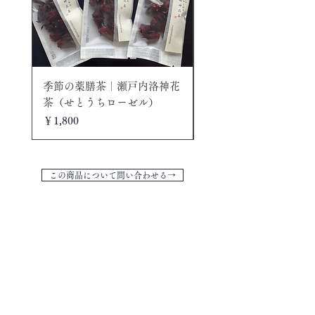
季節の薬膳茶｜瀬戸内洛神花
手々｜和紙作家の茶具 
茶（せとうちローゼル）
（中）シャンパン
価格
価格
￥1,800
￥5,700
この商品について問い合わせる→