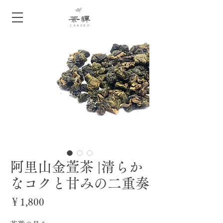
阿里山金萱茶 |清らか
なコクと甘みの二重奏
価
￥1,800
格