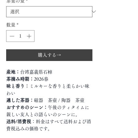
茶葉の量
*
数量
*
購入する→
産地：
台湾嘉義県石棹
茶摘み時期：
2026春
味と香り：
ミルキーな香りと柔らかい味
わい
適した茶器：
磁器 茶壺 / 陶器 茶壺
おすすめのシーン：
午後のティタイムに
親しい友人との語らいのシーンに。
送料/消費税
：料金はすべて送料および消
費税込みの価格です。