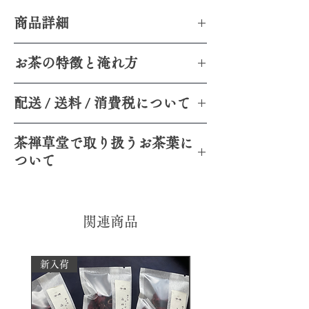
商品詳細
金萱は台湾で生まれた品種で、ミルキー
お茶の特徴と淹れ方
な香りが特徴です。この阿里山金萱茶
は、品種ならではのその個性的な香り
味と香り
と、霧深く一年通じて冷涼な阿里山の気
配送 / 送料 / 消費税について
・花のような華やかな香りとマンゴーを
候が生み出す旨みがほどよく調和した、
連想させるコクのある甘み
柔らかい味わいが印象的な烏龍茶です。
配送: 全て手作業のため配送まで1日〜7日
・水色は薄い黄色
口いっぱいに広がる清らかなコクと濃厚
茶禅草堂で取り扱うお茶葉に
程度お時間をいただきます
淹れ方
な甘みの二重奏。ふんわりと包まれるよ
ついて
送料: 全商品送料無料
・お手持ちの茶壺､蓋碗､急須等で茶葉4g
うな感覚に身を委ねているうちに、スッ
消費税: 全商品消費税込みの価格です
を150mlの沸騰したお湯（95-100℃）に入
とその余韻が引いていきます。
茶禅草堂の取り扱うお茶は、有機農法・
茶葉の価格：お茶は農産物であるため、
れ、1分30秒程度待ちます。
後に残る清涼感は不思議なほどですが、
自然農法・低農薬にこだわっています。
その年、季節の生産量によって 価格が変
・阿里山金萱茶は､3煎以上楽しむことが
杯の底に漂う芳醇な残り香が、一瞬前の
そのため生産量にも限りがございます。
関連商品
動します。あらかじめご了承ください。
できます｡
温かい包容感を思い出させてくれます。
皆様に安心して美味しいお茶をお楽しみ
決済方法：クレジットカードでお支払い
日々の暮らしの中で心が尖ることもある
いただくために、厚生労働省からの輸入
の場合、当ショップはstripe と提携し決済
でしょう。そんな時にはこのお茶を一
認可および残農検査を実施しておりま
新入荷
処理を行っております。
杯、二杯、…と重ねるうちに、いつしか
す。
心がまぁるく落ち着いていることでしょ
詳細はこちらのブログをご確認ください
う。
→