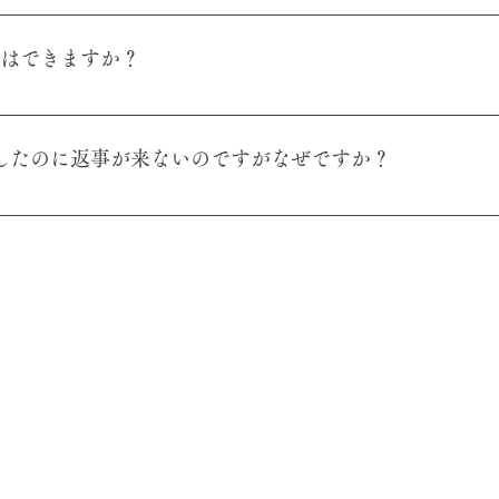
う前までにご連絡いただければ対応できます。 発送後のキャンセルは
交換はできますか？
損がある場合のみ返品・交換ができます。お届け後、なるべく早めに
をしたのに返事が来ないのですがなぜですか？
うにしておりますが、休日やご注文が殺到している場合などお返事が遅
待ち下さい。長く返事がない場合は、問い合わせメールが正常に送
o@cha-zen.comにてお問い合わせ下さい。