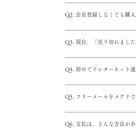
A1. ご希望商品にある「購入す
「レジへ進む」ボタンを押して、
Q2. 会員登録しなくても購
注文することができます。 ※ 茶
A2. はい、問題なく購入できま
パスワードでご登録のお名前や住
Q3. 現在、「売り切れま
A3. 在庫切れとなっている商品
入製品のため、正確な入荷時期を
Q4. 初めてインターネッ
りません。おおよその入荷時期で
ンで、その旨をメールでお知らせ
A4. ご注文完了時に自動でご注
立していない 2.入力 (登録) 
Q5. フリーメールをメアド
合わせページ、もしくはメールinfo@
A5. フリーメールをお使いのお
記の原因が考えられますので、お
Q6. 支払は、どんな方法が
アドレス宛てに自動返信メールが送信さ
ールの場合、茶禅草堂から送信さ