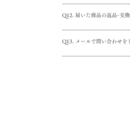
A11. 基本的に、発送準備が整
承ください。
Q12. 届いた商品の返品･
A12. 商品に間違い、異常や破
Q13. メールで問い合わせ
A13. なるべく早く対応するよ
申し訳ございませんがしばらくお
で、再度お問い合わせまたはメールinf