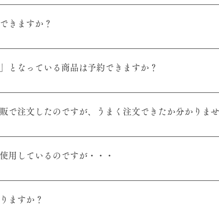
る→」ボタンを押してショッピングカートに商品を入れます。ショッ
お名前やお届け先など、順を追ってステップごとに必要項目へご入力
入できますか？
禅草堂の商品は、全品税込みおよび送料込みの価格です。
す。 講座の申込みおよび商品のご購入の際に、事前に会員登録いた
所が自動で入力されるようになりますので、ぜひご活用ください。
した」となっている商品は予約できますか？
は一部商品を除き 再入荷が可能な商品です。 ただし、追加生産を
お答えできない、または確実なお届け期日をお約束できないことか
ト通販で注文したのですが、うまく注文できたか分かりま
宜しければ判り次第、メールでお知らせすることも可能ですので、
下さい。入荷が確定しましたら、商品ページの公開をお伝えいたし
文確認メールが送信されます。 自動のご注文確認メールが届かないとい
されたメールアドレスが間違っている 3.ネットワークのトラブル が
で使用しているのですが・・・
cha-zen.comでお問い合わせください。
客様より「メールが届かない」というお問い合わせを多数いただいて
手数でございますがご一読ください。ご注文を受信しますと、その
ありますか？
れます。 Hotmail (MSNを含む)、Yahoo!メールなどの
れるメールが迷惑メールとして感知される可能性がございます。 ●