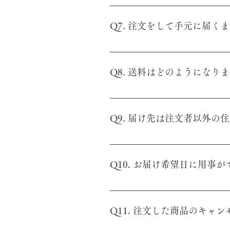
A6. クレジットカード、銀行振込
Hotmail (MSN) は迷惑
お問い合わせまたはメール info@ch
ざいます。これはHotmailの
Q7. 注文をして手元に届
ケース 迷惑メールフィルタの設定
ールを「直ちに削除」の設定にし
A7. ご入金確認後3営業日以内
いた事に気付かないうちにメッセージ
は、事前にメールにてご連絡いた
ルの処理と報告]、Yahoo!メー
Q8. 送料はどのようになり
利用のフリーメールのヘルプをご
信側である茶禅草堂へメール不達
A8. 茶禅草堂の商品全品で、送
で、ご注文から1営業日が過ぎてもメー
Q9. 届け先は注文者以外の
連絡ください。
A9. 注文者住所以外のお届先住
Q10. お届け希望日に用
A10. 留守の場合は郵便受け等
Q11. 注文した商品のキャ