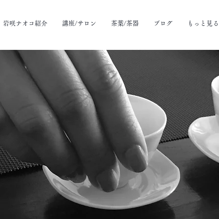
岩咲ナオコ紹介
講座/サロン
茶葉/茶器
ブログ
もっと見る
FAQ