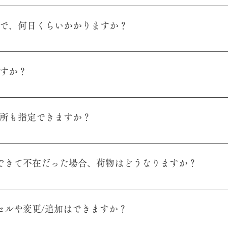
 (近日導入予定) に対応しています。 もし他のお支払い方法をご
メール対策が厳しいため、お客さまがメールを受信される前の段階でシス
a-zen.com までご連絡ください
システムによるものですので、現状では解決する事ができません。 ●
くまで、何日くらいかかりますか？
により、茶禅草堂からのメールが[迷惑メール]ボックスに振り分
ている場合、またその設定をしていなくても一定期間を過ぎると自
に発送いたしますので、基本的に到着は注文日から1〜7日になります
が削除されてしまう事もございます。 Hotmailの場合[オプショ
します。
ルの場合[メールオプション]→[迷惑メール対策]からスパムフィルタ
ますか？
参照ください。 これらの問題が原因でお客さまが茶禅草堂からのメ
のエラーメッセージが送信されません。 お客様からのご報告以外に
料は購入金額に関わらず無料です。
ルが届かない場合は、お手数でございますがお問い合わせまたはメール i
住所も指定できますか？
所も指定できます。プレゼント用等にご利用ください。
事ができて不在だった場合、荷物はどうなりますか？
に不在票が入りますので、お客様から直接運送会社に再配達の依頼を
ンセルや変更/追加はできますか？