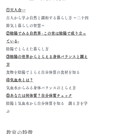
①天人合一
古人から学ぶ自然と調和する暮らし方 〜二十四
節気と暮らしの智慧〜
②陰陽でみる自然界 -この世は陰陽で成り立っ
ている-
陰陽でとらえた暮らし方
③陰陽の世界からとらえる身体バランスと調え
方
食物を陰陽でとらえ自分体質の食材を知る
④気血水とは？
気血水からみる身体バランスのとらえ方
⑤あなたは何体質？自分体質チェック
陰陽と気血水から自分体質を知る 調え方を学
ぶ
教室の特徴