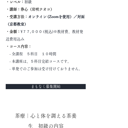
・レベル：
初級
・講師：浄心（岩咲ナオコ）
・受講方法：
オンライン (Zoomを使用）／対面
（京都教室）
・金額：
¥７７,０００ (税込)※教材費、教材発
送費用込み
・コース内容：
- 全課程 ５科目 １０時間
- 本講座は、５科目完結コースです。
- 単発でのご参加は受け付けておりません。
まもなく募集開始
茶療｜心と体を調える茶養
生 初級の内容