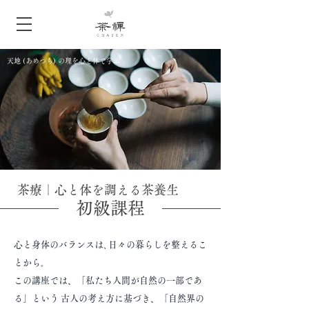
天地 (あめつち) の理を心と体で学ぶ
茶療｜心と体を調える茶養生
初級課程
心と身体のバランスは､日々の暮らしを整えるこ
とから｡
この講座では、「私たち人間が自然の一部であ
る」という 古人の考え方に基づき、「自然界の