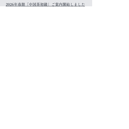
2026年春期「中国茶初級」ご案内開始しました
→
2026年3月27日
ブログを更新しました→
2026月 3月9日
オンラインショップ 今井美智氏のガラス作品入
荷しました→
茶禅草堂メールマガジン購読者には講座やお茶
のご紹介を優先的にご案内しております。
メールマガジンを登録する→