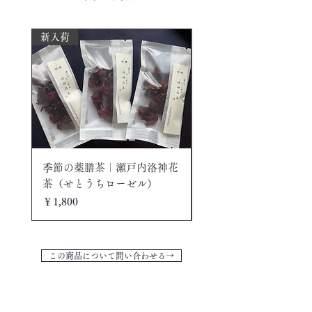
消費税: 全商品消費税込みの価格です
素材だけに、軽やかに茶席を演出してく
決済方法：クレジットカードでお支払い
れるため、夏の茶席用にひとつはもって
の場合、当ショップはstripe と提携し決済
新入荷
おきたいアイテムです。茶通と組み合わ
処理を行っております。
せでお楽しみください。
※ひとつひとつが手作りのために写真掲
載のものと若干違う場合もございますこ
とを予めご了承ください。
※到着後、イメージと違う場合は７日以
内の返品は可能です。
（返品の送料はお客様負担となります）
季節の薬膳茶｜瀬戸内洛神花
手々｜和紙作家の茶具 
※交換をご希望の方は、在庫がない場合
茶（せとうちローゼル）
（中）シャンパン
もございますので、まずは
価格
価格
￥1,800
￥5,700
お問い合わせください。
この商品について問い合わせる→