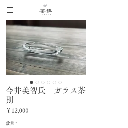
今井美智氏 ガラス茶
則
価
￥12,000
格
数量
*