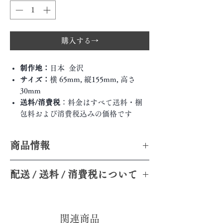
購入する→
制作地：
日本 金沢
サイズ：
横 65mm, 縦155mm, 高さ
30mm
送料/消費税
：料金はすべて送料・梱
包料および消費税込みの価格です
商品情報
今井氏人気シリーズ、 ガラスの茶則。
配送 / 送料 / 消費税について
曲線を描いたようなデザインは、手に取
っただけでその遊びごころに心くすぐら
配送: 全て手作業のため配送まで1日〜7日
れます。その曲線美は、同じものは一つ
程度お時間をいただきます
としてなく、それぞれ表情が違うので、
送料: 全商品送料無料
関連商品
いくつも持っていたくなります。ガラス