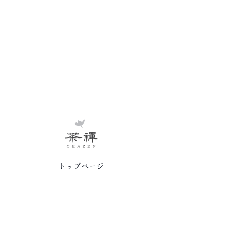
トップページ
茶禅草堂の思い
岩咲ナオコ紹介
講座/サロン
茶葉/茶器