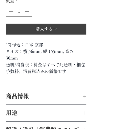
数量
*
購入する→
"制作地：日本 京都
サイズ：横 56mm, 縦 155mm, 高さ
30mm
送料/消費税：料金はすべて配送料・梱包
手数料、消費税込みの価格です
商品情報
【和紙作家の茶具】
用途
和紙作家として関西を中心に活躍中の
【用途】
手々氏。お茶への関心から、和紙ででき