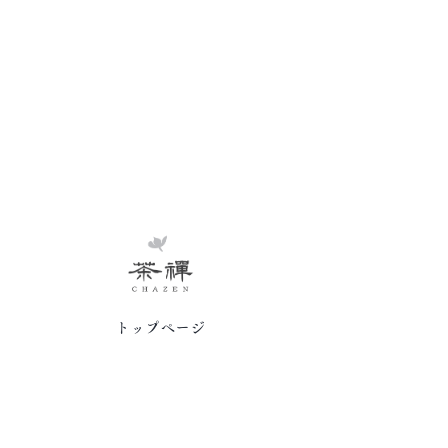
トップページ
茶禅草堂の思い
岩咲ナオコ紹介
講座/サロン
茶葉/茶器