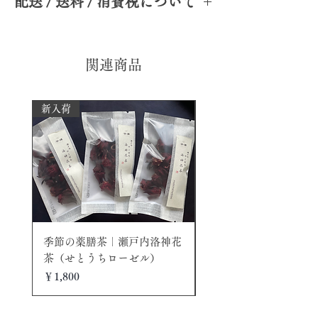
配送 / 送料 / 消費税について
る茶具の可能性に挑戦し続けています。
茶則はもともと、茶缶から適量を量るた
茶則は手々さんがはじめて制作した茶
御品価格 ￥4,400(税込） 配送料・梱包・
めの道具（匙）でした。いつしか一回分
具。あれから茶人に寄り添いながら試行
事務手数料 ￥1,300
をとりわける茶荷に代用されるようにな
錯誤を繰り返し、実用性の高い茶則が生
※紙製のために、繊細に仕上がっている
関連商品
りました。茶葉の形状によってサイズを
まれています。茶則は茶席の中ではサブ
ため丁寧に包装してお届けいたします。
お選びいただけます。（中）は圓結型、
的な存在でありつつも、茶葉が茶壺や蓋
条型どちらにも使用できるスタンダード
碗に流れるようにおさまってくれるかど
配送: 全て手作業のため配送まで1日〜7日
新入荷
サイズです。
うかは、茶人にとって、お茶を淹れる過
程度お時間をいただきます
程においてとても大切なステップです。
送料: 全国送料無料 ※海外からのご購入
※撥水加工はほどこされていますが、水
サブポジションでありながら、重要な役
の場合は、別途送料を申し受けます
洗いはご遠慮ください
割をする茶則。和紙という柔らかな質感
が、茶席全体をふんわりと包み込んでく
決済方法：クレジットカードでお支払い
れるようです。ご自身の世界観に合わせ
の場合、当ショップはstripe と提携し決済
て、お選びください。
処理を行っております。
季節の薬膳茶｜瀬戸内洛神花
手々｜和紙作家の茶具 
色 黒（外面）・褐色斑ら模様（内面）
茶（せとうちローゼル）
（中）シャンパン
素材：和紙
価格
価格
￥1,800
￥5,700