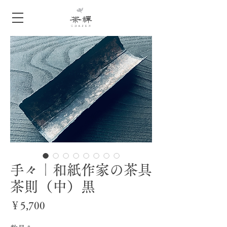
手々｜和紙作家の茶具
茶則（中）黒
価
￥5,700
格