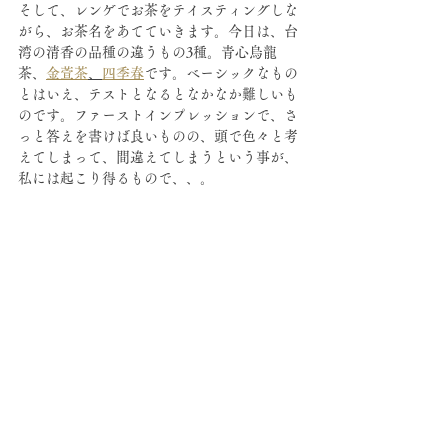
そして、レンゲでお茶をテイスティングしな
がら、お茶名をあてていきます。今日は、台
湾の清香の品種の違うもの3種。青心烏龍
茶、
金萱茶
、
四季春
です。ベーシックなもの
とはいえ、テストとなるとなかなか難しいも
のです。ファーストインプレッションで、さ
っと答えを書けば良いものの、頭で色々と考
えてしまって、間違えてしまうという事が、
私には起こり得るもので、、。