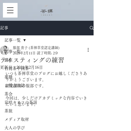
記事
記事一覧
服部 貴子 (茶禅草堂認定講師)
記事一覧
2021年2月11日
読了時間: 2分
テイスティングの練習
講座
更新日：
2021年2月16日
台湾茶中国茶
いつも茶禅草堂のブログにお越しくださりあ
薬膳
りがとうございます。
お稽古日誌
認定講師の服部です。
茶会
今回は、少しだけアカデミックな内容でいき
岩咲ナオコの茶話
たいと思います。
茶旅
メディア取材
大人の学び