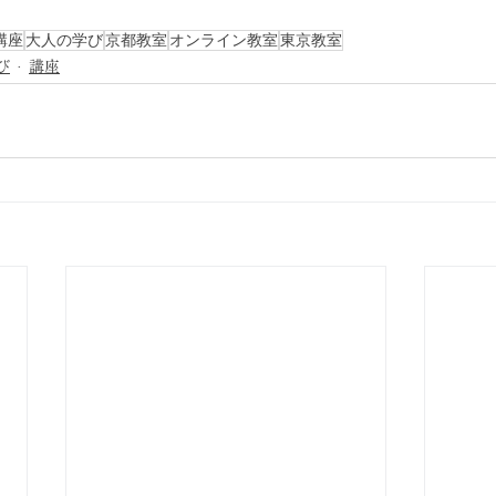
講座
大人の学び
京都教室
オンライン教室
東京教室
び
講座