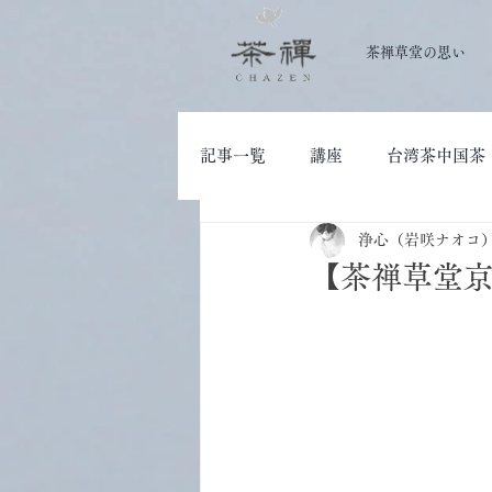
茶禅草堂の思い
記事一覧
講座
台湾茶中国茶
浄心（岩咲ナオコ
大人の学び
茶道具
【茶禅草堂