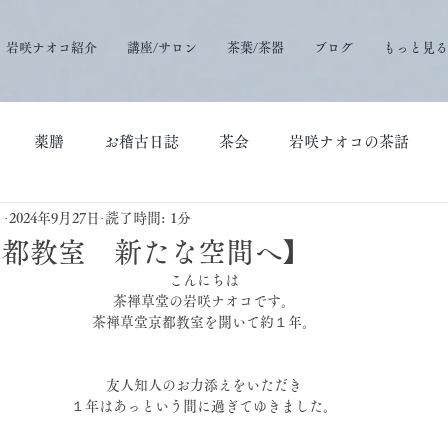
岩咲ナオコ紹介
講座/サロン
茶葉/茶器
ブログ
もっと見る
薬膳
お稽古日誌
茶会
岩咲ナオコの茶話
）
2024年9月27日
読了時間: 1分
京都教室 新たな空間へ】
こんにちは
茶禅草堂の岩咲ナオコです。
茶禅草堂京都教室を開いて約１年。
友人知人のお力添えをいただき
１年はあっという間に過ぎてゆきました。