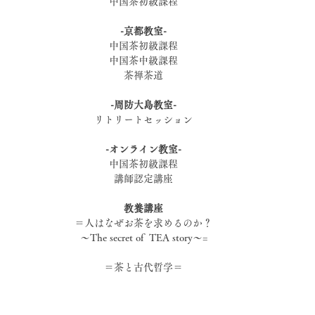
中国茶初級課程
-京都教室-
中国茶初級課程
中国茶中級課程
茶禅茶道
-周防大島教室-
リトリートセッション
-オンライン教室-
中国茶初級課程
講師認定講座
教養講座
＝人はなぜお茶を求めるのか？
〜The secret of  TEA story〜=
＝茶と古代哲学＝