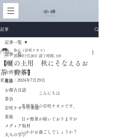
記事
記事一覧
浄心（岩咲ナオコ）
記事一覧
2024年7月28日
読了時間: 3分
【夏の土用 秋にそなえるお
講座
茶 黄茶】
台湾茶中国茶
更新日：
2024年7月29日
薬膳
お稽古日誌
こんにちは
茶会
茶禅草堂の岩咲ナオコです。
岩咲ナオコの茶話
茶旅
日々酷暑が続いておりますが
メディア取材
いかがお過ごしでしょうか？
大人の学び