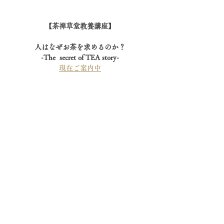
【茶禅草堂教養講座】
人はなぜお茶を求めるのか？
-The  secret of TEA story-
現在ご案内中
茶と古代哲学 
-陰陽五行思想からみるお茶の世界-　
現在ご案内中
大人の学び
台湾茶中国茶