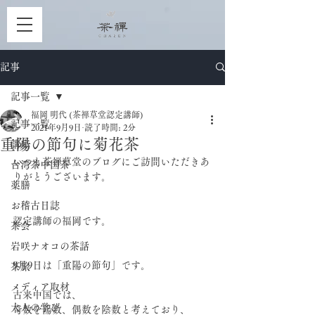
記事
記事一覧
福岡 明代 (茶禅草堂認定講師)
記事一覧
2021年9月9日
読了時間: 2分
重陽の節句に菊花茶
講座
いつも茶禅草堂のブログにご訪問いただきあ
台湾茶中国茶
りがとうございます。
薬膳
お稽古日誌
認定講師の福岡です。
茶会
岩咲ナオコの茶話
9月9日は「重陽の節句」です。
茶旅
メディア取材
古来中国では、
大人の学び
奇数を陽数、偶数を陰数と考えており、