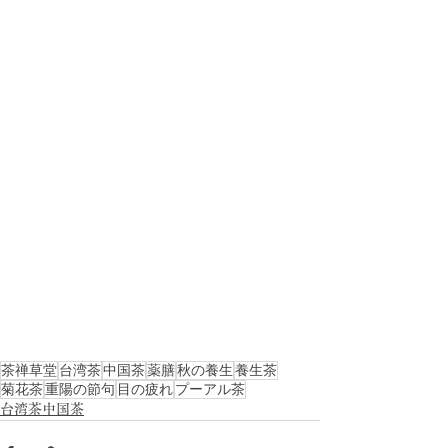
茶禅草堂
台湾茶
中国茶
薬膳
秋の養生
養生茶
菊花茶
重陽の節句
目の疲れ
プーアル茶
台湾茶中国茶