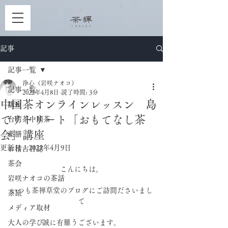
記事
記事一覧
浄心（岩咲ナオコ）
記事一覧
2022年4月8日
読了時間: 3分
中国茶オンラインレッスン 島
講座
でリトリート「おもてなし茶
台湾茶中国茶
会」講座
薬膳
更新日：
2022年4月9日
お稽古日誌
茶会
こんにちは。
岩咲ナオコの茶話
いつも茶禅草堂のブログにご訪問ださいまし
茶旅
て
メディア取材
大人の学び
誠に有難うございます。