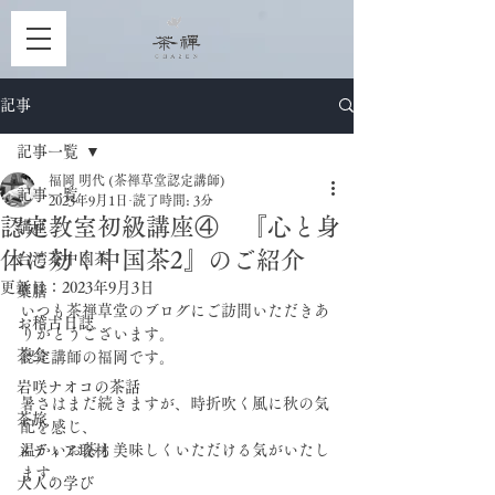
記事
記事一覧
福岡 明代 (茶禅草堂認定講師)
記事一覧
2023年9月1日
読了時間: 3分
認定教室初級講座④ 『心と身
講座
体に効く中国茶2』のご紹介
台湾茶中国茶
更新日：
2023年9月3日
薬膳
いつも茶禅草堂のブログにご訪問いただきあ
お稽古日誌
りがとうございます。
茶会
認定講師の福岡です。
岩咲ナオコの茶話
暑さはまだ続きますが、時折吹く風に秋の気
茶旅
配を感じ、
温かいお茶も美味しくいただける気がいたし
メディア取材
ます。
大人の学び