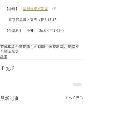
【場所】　
薬師寺東京別院
　1F　 
　東京都品川区東五反田5-15-17  
【受講料】　全5回　26,800円 (税込)              
茶禅草堂
台湾茶
癒しの時間
中国茶教室
お茶
講座
台湾
薬師寺
講座
すべて表示
最新記事