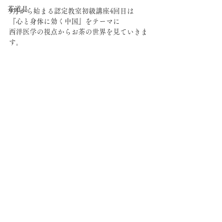
茶道具
9月から始まる認定教室初級講座4回目は
『心と身体に効く中国』をテーマに
西洋医学の視点からお茶の世界を見ていきま
す。