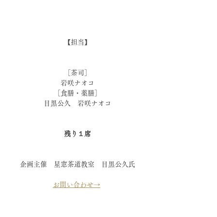
【担当】
［茶司］
岩咲ナオコ
［食膳・薬膳］
目黒公久　岩咲ナオコ
残り１席
企画主催　星窓茶道教室　目黒公久氏
お問い合わせ→