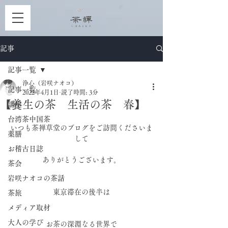
記事
記事一覧
浄心（岩咲ナオコ）
記事一覧
2022年4月1日
読了時間: 3分
【養生の茶 生活の茶 春】
講座
台湾茶中国茶
いつも茶禅草堂のブログをご訪問くださいま
薬膳
して
お稽古日誌
ありがとうございます。
茶会
岩咲ナオコの茶話
東京滞在の後半は
茶旅
メディア取材
大人の学び
お茶の深淵なる世界で