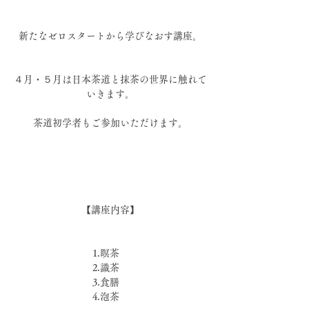
新たなゼロスタートから学びなおす講座。
４月・５月は日本茶道と抹茶の世界に触れて
いきます。
茶道初学者もご参加いただけます。
【講座内容】
1.瞑茶　
2.識茶　
3.食膳　
4.泡茶　