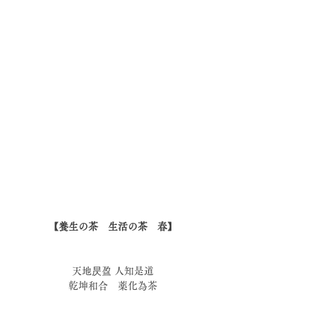
【養生の茶　生活の茶　春】
天地昃盈 人知是道
乾坤和合　薬化為茶