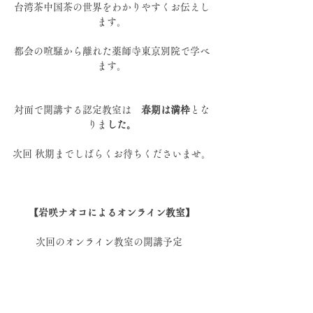
台湾茶中国茶の世界をわかりやすくお伝えし
ます。
都会の喧騒から離れた薬師寺東京別院で学べ
ます。
対面で開講する認定教室は　
春期は満枠
とな
りま
した。
次回 秋期までしばらくお待ちくださいませ。
【岩咲ナオコによるオンライン教室】
 次回のオンライン教室の開講予定   
中国茶初級講座→５月より開講