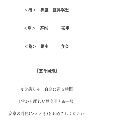
＜清＞　禅座　座禅瞑想
＜寧＞　茶座        　茶事
　＜養＞　粥座　　　食会　
 『慈今回帰』
今を慈しみ　自分に還る時間
日常から離れた禅空間と茶一服  
安寧の時間(ひととき)をお過ごしください