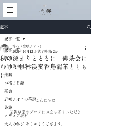
記事
記事一覧
浄心（岩咲ナオコ）
記事一覧
2022年10月12日
読了時間: 2分
秋の深まりとともに 御茶会に
講座
むけて杉林渓蜜香烏龍茶ととも
台湾茶中国茶
に
薬膳
お稽古日誌
茶会
岩咲ナオコの茶話
こんにちは
茶旅
茶禅草堂のブログにお立ち寄りいただき
メディア取材
大人の学び
ありがとうござます。