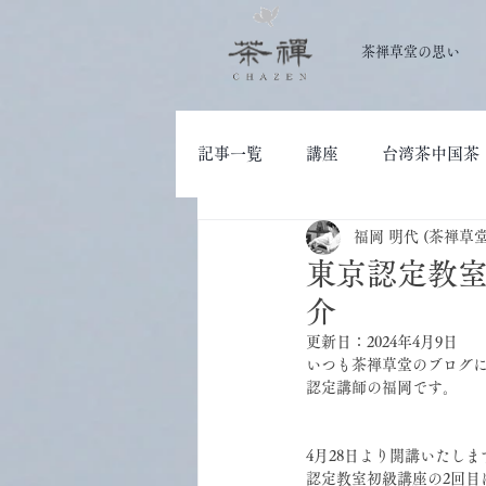
茶禅草堂の思い
記事一覧
講座
台湾茶中国茶
福岡 明代 (茶禅草
大人の学び
茶道具
東京認定教
介
更新日：
2024年4月9日
いつも茶禅草堂のブログ
認定講師の福岡です。
4月28日より開講いたしま
認定教室初級講座の2回目