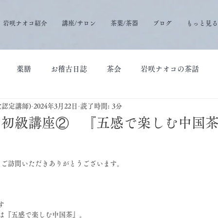
岩咲ナオコ紹介
講座/サロン
茶葉/茶器
ブログ
もっと見る
薬膳
お稽古日誌
茶会
岩咲ナオコの茶話
堂認定講師)
2024年3月22日
読了時間: 3分
室初級講座② 『五感で楽しむ中国
にご訪問いただきありがとうございます。
す
は『五感で楽しむ中国茶』。