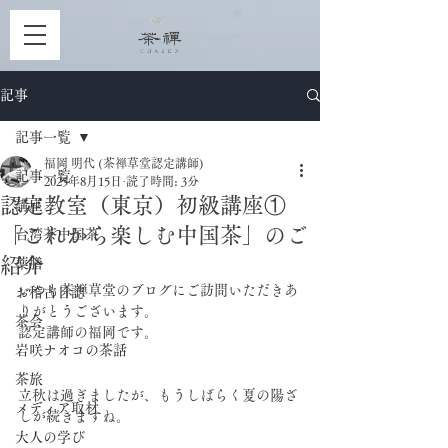
記事
記事一覧
福岡 明代 (茶禅草堂認定講師)
記事一覧
2025年8月15日
読了時間: 3分
認定教室（東京）初級講座①
講座
「これから楽しむ中国茶」のご
台湾茶中国茶
紹介
薬膳
いつも茶禅草堂のブログにご訪問いただきあ
お稽古日誌
りがとうございます。
茶会
認定講師の福岡です。
岩咲ナオコの茶話
茶旅
立秋は過ぎましたが、もうしばらく夏の陽ざ
メディア取材
しが続きますね。
大人の学び