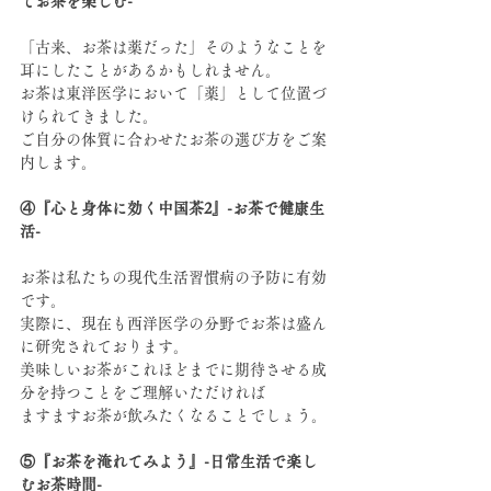
てお茶を楽しむ-
「古来、お茶は薬だった」そのようなことを
耳にしたことがあるかもしれません。
お茶は東洋医学において「薬」として位置づ
けられてきました。
ご自分の体質に合わせたお茶の選び方をご案
内します。
④『心と身体に効く中国茶2』-お茶で健康生
活-
お茶は私たちの現代生活習慣病の予防に有効
です。
実際に、現在も西洋医学の分野でお茶は盛ん
に研究されております。
美味しいお茶がこれほどまでに期待させる成
分を持つことをご理解いただければ
ますますお茶が飲みたくなることでしょう。
⑤『お茶を淹れてみよう』-日常生活で楽し
むお茶時間-