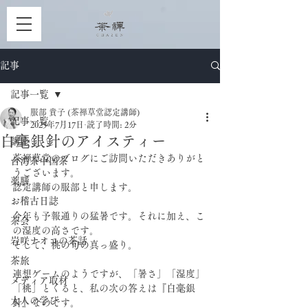
記事
記事一覧
服部 貴子 (茶禅草堂認定講師)
記事一覧
2025年7月17日
読了時間: 2分
白毫銀針のアイスティー
講座
茶禅草堂のブログにご訪問いただきありがと
台湾茶中国茶
うございます。
薬膳
認定講師の服部と申します。
お稽古日誌
今年も予報通りの猛暑です。それに加え、こ
茶会
の湿度の高さです。
岩咲ナオコの茶話
そして、桃の旬の真っ盛り。
茶旅
連想ゲームのようですが、「暑さ」「湿度」
メディア取材
「桃」とくると、私の次の答えは『白毫銀
大人の学び
針』なのです。