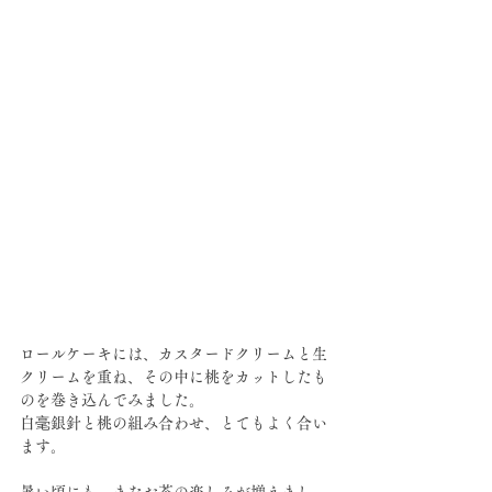
ロールケーキには、カスタードクリームと生
クリームを重ね、その中に桃をカットしたも
のを巻き込んでみました。
白毫銀針と桃の組み合わせ、とてもよく合い
ます。
暑い頃にも、またお茶の楽しみが増えまし