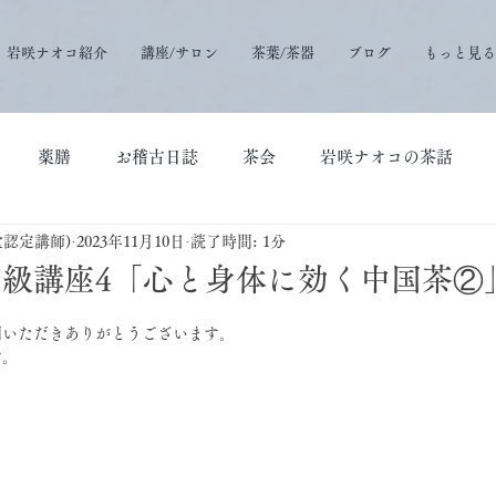
岩咲ナオコ紹介
講座/サロン
茶葉/茶器
ブログ
もっと見る
薬膳
お稽古日誌
茶会
岩咲ナオコの茶話
堂認定講師)
2023年11月10日
読了時間: 1分
級講座4「心と身体に効く中国茶②
問いただきありがとうございます。
す。