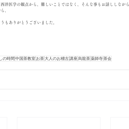
、西洋医学の観点から、難しいことではなく、そんな事もお話ししなが
がら、
どうもありがとうございました。
しの時間
中国茶教室
お茶
大人のお稽古
講座
烏龍茶
薬師寺
茶会