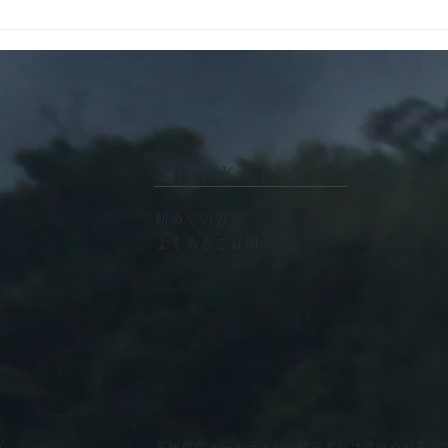
東京認定教室にて ささやか
東京
なお祝い茶会
を淹
た
ご利用ガイド
初めての方へ
よくあるご質問
ら
茶禅草堂メールマガジン購読者には講座やお茶の