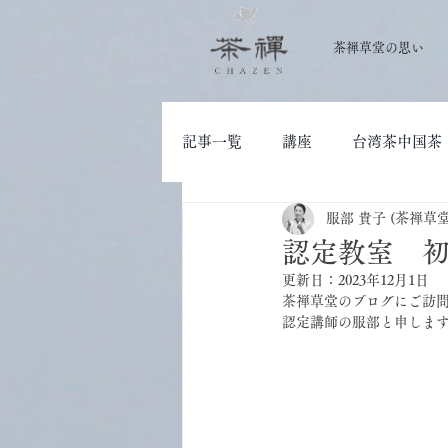
茶禅草堂の思い
記事一覧
講座
台湾茶中国茶
服部 貴子 (茶禅草
大人の学び
茶道具
認定教室 初
更新日：
2023年12月1日
茶禅草堂のブログにご訪
認定講師の服部と申しま