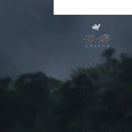
東京認定教室 夏期初級講座
を開講しました
トップページ
茶禅草堂の思い
岩咲ナオコ紹介
講座/サロン
茶葉/茶器
ブログ
お問い合わせ
茶禅草堂の連絡先はこち