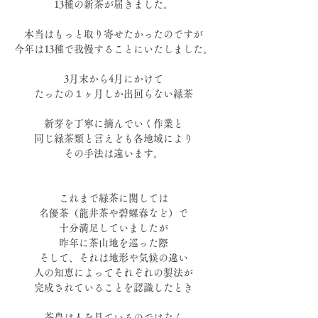
13種の新茶が届きました。
本当はもっと取り寄せたかったのですが
今年は13種で我慢することにいたしました。
3月末から4月にかけて
たったの１ヶ月しか出回らない緑茶
新芽を丁寧に摘んでいく作業と
同じ緑茶類と言えども各地域により
その手法は違います。
これまで緑茶に関しては
名優茶（龍井茶や碧螺春など）で
十分満足していましたが
昨年に茶山地を巡った際
そして、それは地形や気候の違い
人の知恵によってそれぞれの製法が
完成されていることを認識したとき
茶農は人を見ているのではなく