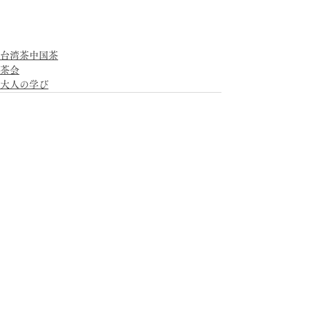
台湾茶中国茶
茶会
大人の学び
すべて表示
最新記事