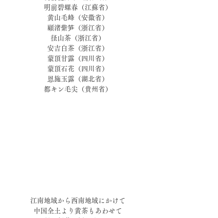
明前碧螺春（江蘇省）
黄山毛峰（安徽省）
顧渚紫笋（浙江省）
径山茶（浙江省）
安吉白茶（浙江省）
蒙頂甘露（四川省）
蒙頂石花（四川省）
恩施玉露（湖北省）
都キン毛尖（貴州省）
江南地域から西南地域にかけて
中国全土より黄茶もあわせて