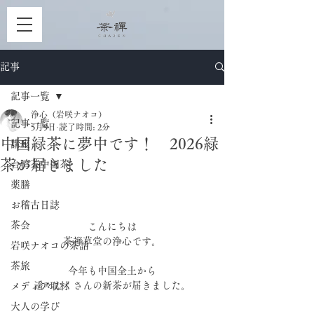
記事
記事一覧
浄心（岩咲ナオコ）
記事一覧
5月9日
読了時間: 2分
中国緑茶に夢中です！ 2026緑
講座
茶が届きました
台湾茶中国茶
薬膳
お稽古日誌
茶会
こんにちは
茶禅草堂の浄心です。
岩咲ナオコの茶話
茶旅
今年も中国全土から
遥々たくさんの新茶が届きました。
メディア取材
大人の学び