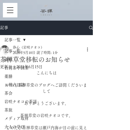
記事
記事一覧
浄心（岩咲ナオコ）
記事一覧
2021年5月10日
読了時間: 1分
茶禅草堂移転のお知らせ
講座
更新日：
2021年6月15日
台湾茶中国茶
こんにちは
薬膳
お稽古日誌
いつも茶禅草堂のブログへご訪問くださいま
して
茶会
岩咲ナオコの茶話
ありがとうございます。
茶旅
茶禅草堂の岩咲ナオコです。
メディア取材
大人の学び
このたび茶禅草堂は瀬戸内海が目の前に見え