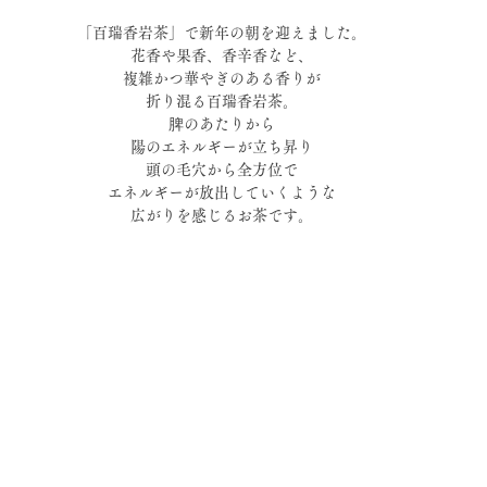
「百瑞香岩茶」で新年の朝を迎えました。
花香や果香、香辛香など、
複雑かつ華やぎのある香りが
折り混る百瑞香岩茶。
脾のあたりから
陽のエネルギーが立ち昇り
頭の毛穴から全方位で
エネルギーが放出していくような
広がりを感じるお茶です。