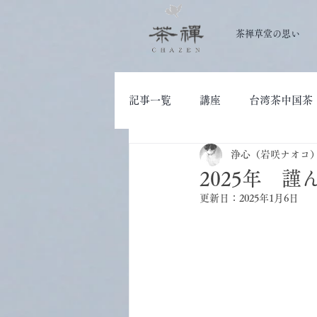
茶禅草堂の思い
記事一覧
講座
台湾茶中国茶
浄心（岩咲ナオコ
大人の学び
茶道具
2025年 
更新日：
2025年1月6日