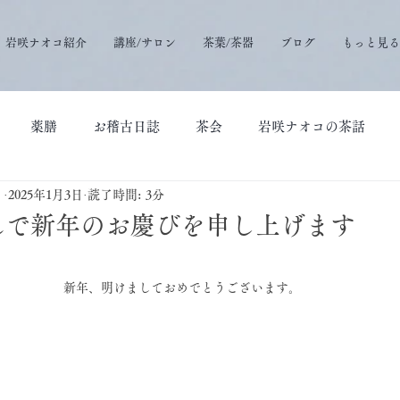
岩咲ナオコ紹介
講座/サロン
茶葉/茶器
ブログ
もっと見る
薬膳
お稽古日誌
茶会
岩咲ナオコの茶話
）
2025年1月3日
読了時間: 3分
謹んで新年のお慶びを申し上げます
新年、明けましておめでとうございます。