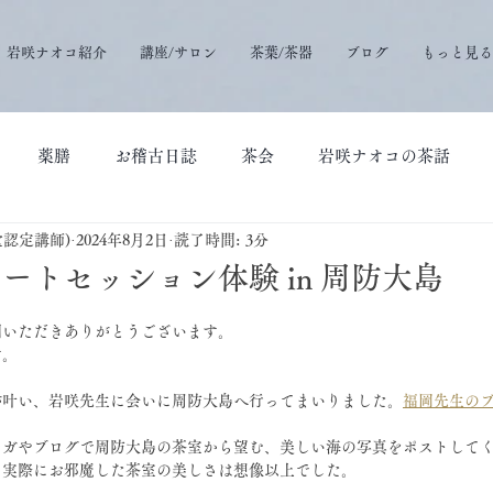
岩咲ナオコ紹介
講座/サロン
茶葉/茶器
ブログ
もっと見る
薬膳
お稽古日誌
茶会
岩咲ナオコの茶話
堂認定講師)
2024年8月2日
読了時間: 3分
ートセッション体験 in 周防大島
問いただきありがとうございます。
す。
が叶い、岩咲先生に会いに周防大島へ行ってまいりました。
福岡先生の
マガやブログで周防大島の茶室から望む、美しい海の写真をポストして
、実際にお邪魔した茶室の美しさは想像以上でした。