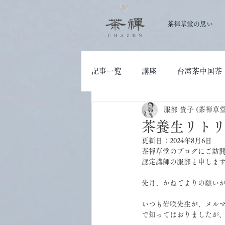
茶禅草堂の思い
記事一覧
講座
台湾茶中国茶
服部 貴子 (茶禅草
大人の学び
茶道具
茶養生リトリ
更新日：
2024年8月6日
茶禅草堂のブログにご訪
認定講師の服部と申しま
先月、かねてよりの願い
いつも岩咲先生が、メル
で知ってはおりましたが