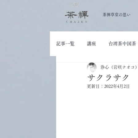
茶禅草堂の思い
記事一覧
講座
台湾茶中国茶
浄心（岩咲ナオコ
大人の学び
茶道具
サクラサク
更新日：
2022年4月2日