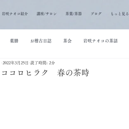
岩咲ナオコ紹介
講座/サロン
茶葉/茶器
ブログ
もっと見る
薬膳
お稽古日誌
茶会
岩咲ナオコの茶話
）
2022年3月25日
読了時間: 2分
 ココロヒラク 春の茶時