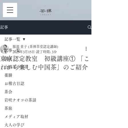
記事
記事一覧
服部 貴子 (茶禅草堂認定講師)
記事一覧
2025年3月15日
読了時間: 3分
東京認定教室 初級講座① 「こ
講座
れから楽しむ中国茶」のご紹介
台湾茶中国茶
薬膳
お稽古日誌
茶会
岩咲ナオコの茶話
茶旅
メディア取材
大人の学び