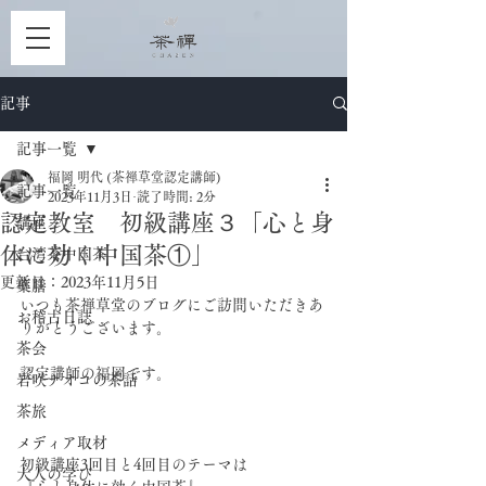
記事
記事一覧
福岡 明代 (茶禅草堂認定講師)
記事一覧
2023年11月3日
読了時間: 2分
認定教室 初級講座３「心と身
講座
体に効く中国茶①」
台湾茶中国茶
更新日：
2023年11月5日
薬膳
いつも茶禅草堂のブログにご訪問いただきあ
お稽古日誌
りがとうございます。
茶会
認定講師の福岡です。
岩咲ナオコの茶話
茶旅
メディア取材
初級講座3回目と4回目のテーマは
大人の学び