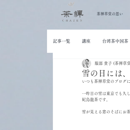
茶禅草堂の思い
記事一覧
講座
台湾茶中国茶
服部 貴子 (茶禅草
大人の学び
茶道具
雪の日には
いつも茶禅草堂のブログ
一昨日の雪は東京でも久
妃烏龍茶です。
雪が見える窓のそばにお