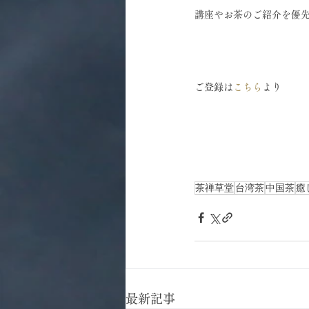
講座やお茶のご紹介を優
ご登録は
こちら
より 
茶禅草堂
台湾茶
中国茶
癒
最新記事