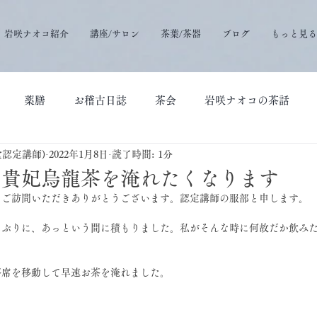
岩咲ナオコ紹介
講座/サロン
茶葉/茶器
ブログ
もっと見る
薬膳
お稽古日誌
茶会
岩咲ナオコの茶話
堂認定講師)
2022年1月8日
読了時間: 1分
、貴妃烏龍茶を淹れたくなります
にご訪問いただきありがとうございます。認定講師の服部と申します。
しぶりに、あっという間に積もりました。私がそんな時に何故だか飲み
茶席を移動して早速お茶を淹れました。