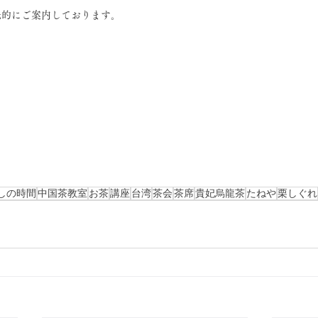
先的にご案内しております。
しの時間
中国茶教室
お茶
講座
台湾
茶会
茶席
貴妃烏龍茶
たねや
栗しぐれ