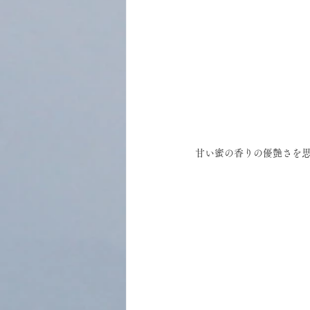
甘い蜜の香りの優艶さを