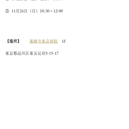
⑤  11月24日（日）10:30〜12:00
【場所】　　
薬師寺東京別院
　1F　
東京都品川区東五反田5-15-17
【受講料】
　全5回　31,500円 (税込)
お申し込みはこちら
皆様のご参加を心よりお待ち申し上げており