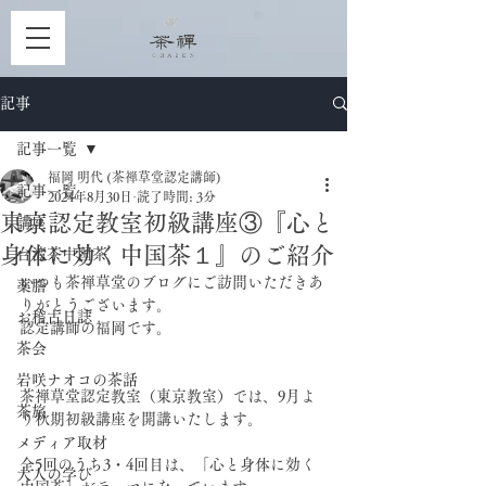
記事
記事一覧
福岡 明代 (茶禅草堂認定講師)
記事一覧
2024年8月30日
読了時間: 3分
東京認定教室初級講座③『心と
講座
身体に効く中国茶１』のご紹介
台湾茶中国茶
いつも茶禅草堂のブログにご訪問いただきあ
薬膳
りがとうございます。
お稽古日誌
認定講師の福岡です。
茶会
岩咲ナオコの茶話
茶禅草堂認定教室（東京教室）では、9月よ
茶旅
り秋期初級講座を開講いたします。
メディア取材
全5回のうち3・4回目は、「心と身体に効く
大人の学び