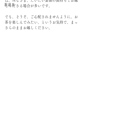
は、みなさま、だいたい緊張の面持ちでお越
茶道具
しくださる場合が多いです。
でも、どうぞ、ご心配されませんように。お
茶を楽しんでみたい、というお気持で、まっ
さらのままお越しください。