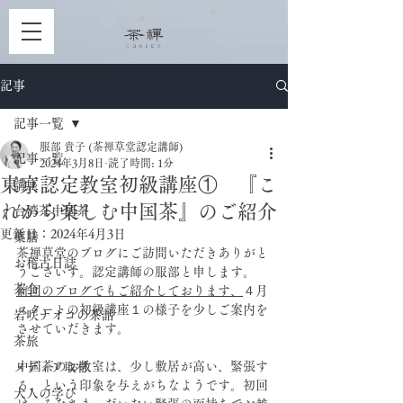
記事
記事一覧
服部 貴子 (茶禅草堂認定講師)
記事一覧
2024年3月8日
読了時間: 1分
東京認定教室初級講座① 『こ
講座
れから楽しむ中国茶』のご紹介
台湾茶中国茶
更新日：
2024年4月3日
薬膳
茶禅草堂のブログにご訪問いただきありがと
お稽古日誌
うございす。認定講師の服部と申します。
茶会
前回のブログでもご紹介しております、
４月
スタートの初級講座１の様子を少しご案内を
岩咲ナオコの茶話
させていだきます。
茶旅
中国茶のお教室は、少し敷居が高い、緊張す
メディア取材
る、という印象を与えがちなようです。初回
大人の学び