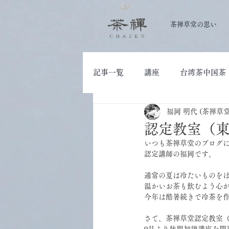
茶禅草堂の思い
記事一覧
講座
台湾茶中国茶
福岡 明代 (茶禅草
大人の学び
茶道具
認定教室（
いつも茶禅草堂のブログ
認定講師の福岡です。
通常の夏は冷たいものを
温かいお茶も飲むよう心
今年は酷暑続きで冷茶を
さて、茶禅草堂認定教室
9月より秋期初級講座を開