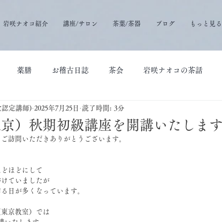
岩咲ナオコ紹介
講座/サロン
茶葉/茶器
ブログ
もっと見る
薬膳
お稽古日誌
茶会
岩咲ナオコの茶話
堂認定講師)
2025年7月25日
読了時間: 3分
東京）秋期初級講座を開講いたしま
にご訪問いただきありがとうございます。
ほどほどにして
がけていましたが
作る日が多くなっています。
（東京教室）では
講いたします。