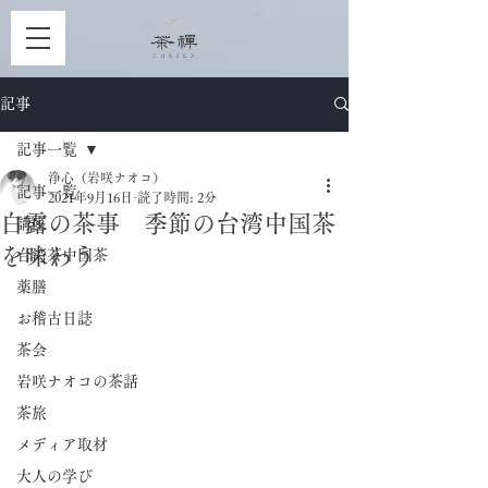
記事
記事一覧
浄心（岩咲ナオコ）
記事一覧
2021年9月16日
読了時間: 2分
白露の茶事 季節の台湾中国茶
講座
を味わう
台湾茶中国茶
薬膳
お稽古日誌
茶会
岩咲ナオコの茶話
茶旅
メディア取材
大人の学び