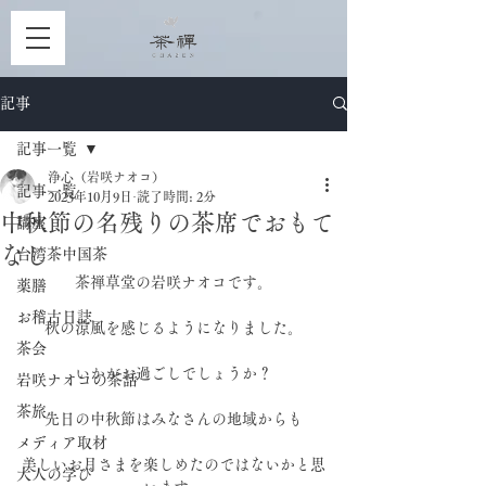
記事
記事一覧
浄心（岩咲ナオコ）
記事一覧
2023年10月9日
読了時間: 2分
中秋節の名残りの茶席でおもて
講座
なし
台湾茶中国茶
茶禅草堂の岩咲ナオコです。
薬膳
お稽古日誌
秋の涼風を感じるようになりました。
茶会
いかがお過ごしでしょうか？
岩咲ナオコの茶話
茶旅
先日の中秋節はみなさんの地域からも
メディア取材
美しいお月さまを楽しめたのではないかと思
大人の学び