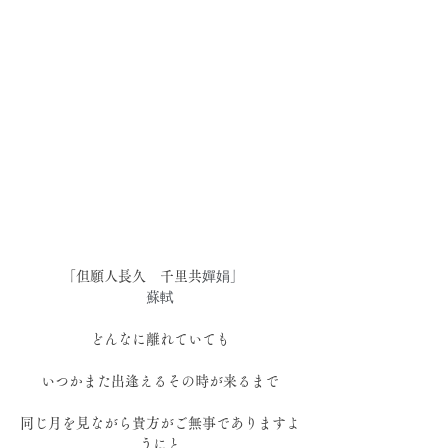
「但願人長久　千里共
嬋娟」　
蘇軾
どんなに離れていても
いつかまた出逢えるその時が来るまで
同じ月を見ながら貴方がご無事でありますよ
うにと