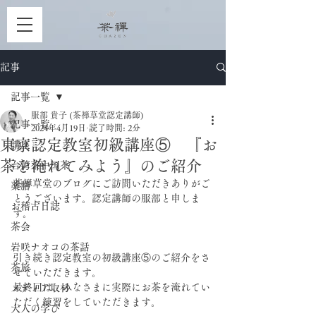
記事
記事一覧
服部 貴子 (茶禅草堂認定講師)
記事一覧
2024年4月19日
読了時間: 2分
東京認定教室初級講座⑤ 『お
講座
茶を淹れてみよう』のご紹介
台湾茶中国茶
茶禅草堂のブログにご訪問いただきありがご
薬膳
とうございます。認定講師の服部と申しま
お稽古日誌
す。
茶会
岩咲ナオコの茶話
引き続き認定教室の初級講座⑤のご紹介をさ
茶旅
せていただきます。
最終回は、みなさまに実際にお茶を淹れてい
メディア取材
ただく練習をしていただきます。
大人の学び