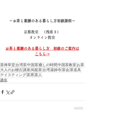
ーお茶と薬膳のある暮らし方初級課程ー
京都教室　（残席３）
オンライン教室
お茶と薬膳のある暮らし方　初級のご案内は
こちら→
茶禅草堂
台湾茶
中国茶
癒しの時間
中国茶教室
お茶
大人のお稽古
講座
烏龍茶
台湾
薬師寺
茶会
茶道具
テイスティング
茶席
茶人
講座