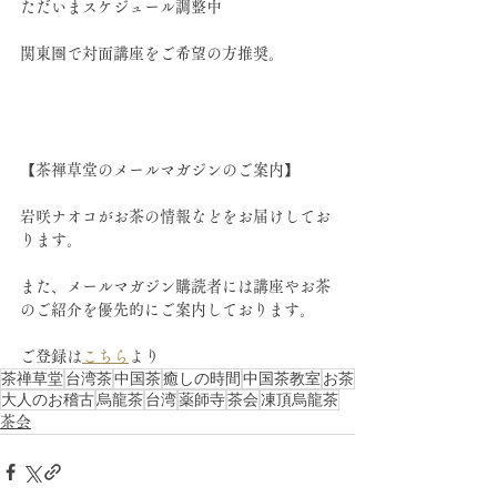
ただいまスケジュール調整中
関東圏で対面講座をご希望の方推奨。
【茶禅草堂のメールマガジンのご案内】
岩咲ナオコがお茶の情報などをお届けしてお
ります。
また、メールマガジン購読者には講座やお茶
のご紹介を優先的にご案内しております。
ご登録は
こちら
より 
茶禅草堂
台湾茶
中国茶
癒しの時間
中国茶教室
お茶
大人のお稽古
烏龍茶
台湾
薬師寺
茶会
凍頂烏龍茶
茶会