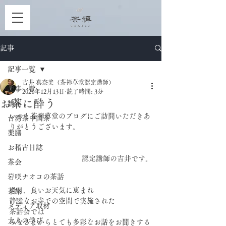
記事
記事一覧
吉井 真奈美（茶禅草堂認定講師）
記事一覧
2021年12月13日
読了時間: 3分
お茶に酔う
講座
いつも茶禅草堂のブログにご訪問いただきあ
台湾茶中国茶
りがとうございます。
薬膳
お稽古日誌
認定講師の吉井です。
茶会
岩咲ナオコの茶話
過日、良いお天気に恵まれ
茶旅
静謐なお寺での空間で実施された
メディア取材
茶話会では
大人の学び
みなさまからとても多彩なお話をお聞きする