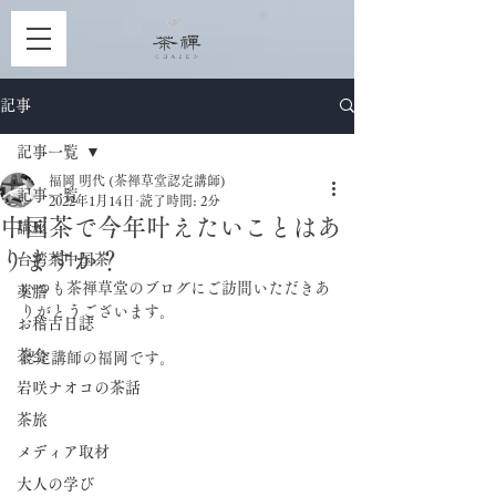
記事
記事一覧
福岡 明代 (茶禅草堂認定講師)
記事一覧
2022年1月14日
読了時間: 2分
中国茶で今年叶えたいことはあ
講座
りますか？
台湾茶中国茶
いつも茶禅草堂のブログにご訪問いただきあ
薬膳
りがとうございます。
お稽古日誌
茶会
認定講師の福岡です。
岩咲ナオコの茶話
茶旅
メディア取材
大人の学び