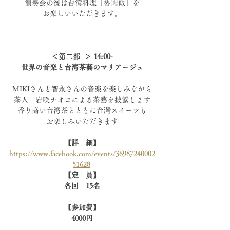
演奏会の後は台湾料理「魯肉飯」を
お楽しいいただきます。
＜第二部  ＞ 14:00-
世界の音楽と台湾茶藝のマリアージュ
MIKIさんと智永さんの音楽を楽しみながら
茶人　岩咲ナオコによる茶藝を披露します
香り高い台湾茶とともに台灣スイーツも
お楽しみいただきます
【詳　細】
https://www.facebook.com/events/36987240002
51628
【定　員】
各回　15名
【参加費】
4000円