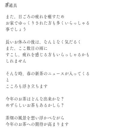
す。
茶道具
また、日ごろの疲れを癒すため
お家でゆっくりされた方も多くいらっしゃる
事でしょう
長いお休みの後は、なんとなく気だるく
また、ここ数日の雨に
すこし、疲れを感じる方もいらっしゃるかも
しれません
そんな時、春の新茶のニュースが入ってくる
と
こころも浮き立ちます
今年のお茶はどんな出来かな？
めずらしいお茶もあるかしら？
茶畑の風景を想い浮かべながら
今年のお茶への期待が高まります