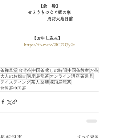
【会　場】
せとうちつなぐ郷の家
　　　　　周防大島日前
【お申し込み】
https://fb.me/e/2lC7O7y2c
＝＝＝＝＝＝＝＝＝＝＝＝＝＝＝＝
茶禅草堂
台湾茶
中国茶
癒しの時間
中国茶教室
お茶
大人のお稽古
講座
烏龍茶
オンライン講座
茶道具
テイスティング
茶人
薬膳
凍頂烏龍茶
台湾茶中国茶
すべて表示
最新記事