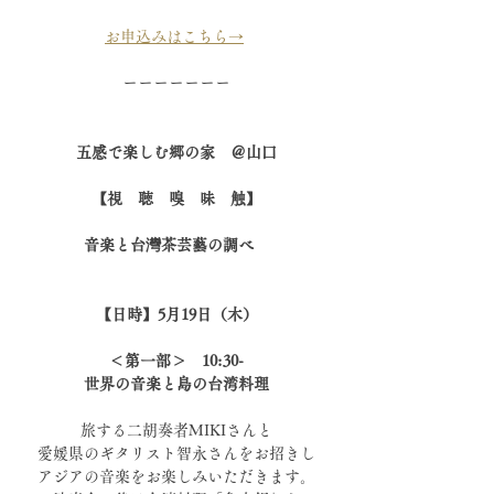
お申込みはこちら→
ーーーーーーー
五感で楽しむ郷の家　＠山口
【視　聴　嗅　味　触】
音楽と台灣茶芸藝の調べ　
【日時】5月19日（木）
＜第一部＞　10:30-
世界の音楽と島の台湾料理
旅する二胡奏者MIKIさんと
愛媛県のギタリスト智永さんをお招きし
アジアの音楽をお楽しみいただきます。