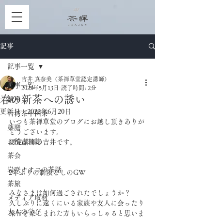
記事
記事一覧
吉井 真奈美（茶禅草堂認定講師）
記事一覧
2022年5月13日
読了時間: 2分
春の新茶への誘い
講座
更新日：
2022年6月20日
台湾茶中国茶
いつも茶禅草堂のブログにお越し頂きありが
薬膳
とうございます。
お稽古日誌
認定講師の吉井です。
茶会
岩咲ナオコの茶話
2年ぶりの制限なしのGW
茶旅
みなさまは如何過ごされたでしょうか？
メディア取材
久しぶりに遠くにいる家族や友人に会ったり
大人の学び
旅行を楽しまれた方もいらっしゃると思いま