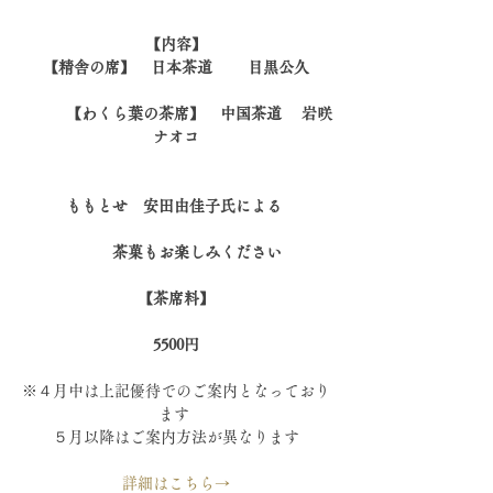
【内容】
【精舎の席】　日本茶道 　　目黒公久
　　　【わくら葉の茶席】　中国茶道 　岩咲
ナオコ
ももとせ　安田由佳子氏による 
　　　茶菓もお楽しみください 
【茶席料】
5500円
※４月中は上記優待でのご案内となっており
ます 
５月以降はご案内方法が異なります
詳細はこちら→