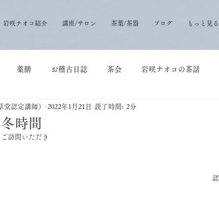
岩咲ナオコ紹介
講座/サロン
茶葉/茶器
ブログ
もっと見る
薬膳
お稽古日誌
茶会
岩咲ナオコの茶話
草堂認定講師）
2022年1月21日
読了時間: 2分
で冬時間
にご訪問いただき
認