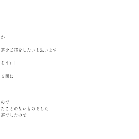
すが
お茶をご紹介したいと思います
んそう）」
める前に
もので
したことのないものでした
お茶でしたので
て