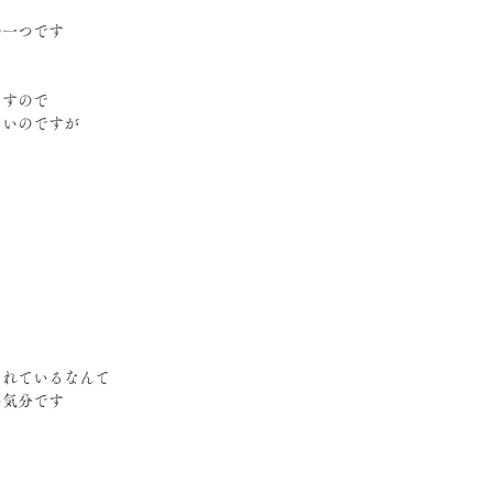
の一つです
ますので
ないのですが
まれているなんて
い気分です