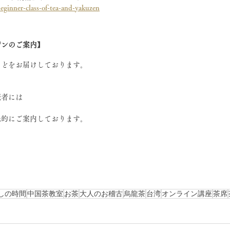
ginner-class-of-tea-and-yakuzen
ジンのご案内】
などをお届けしております。
読者には
先的にご案内しております。
しの時間
中国茶教室
お茶
大人のお稽古
烏龍茶
台湾
オンライン講座
茶席