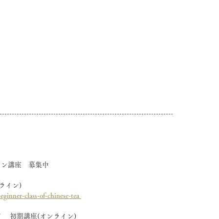
-----------------------------------------------------------------------
イン講座　募集中
ライン)
inner-class-of-chinese-tea 
 　初期講座(オンライン)