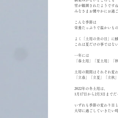
雪が観測されたようです
みなさまお健やかにお過
こんな季節は
栄養たっぷりで温かいも
よく「土用の丑の日」に
これは夏だけの事ではな
一年には
「春土用」「夏土用」「秋
土用の期間はそれぞれ変わ
「立春」「立夏」「立秋」
2022年の冬土用は、
1月17日から2月3日まで
いずれも季節の変わり目
大切に過ごしていきたい