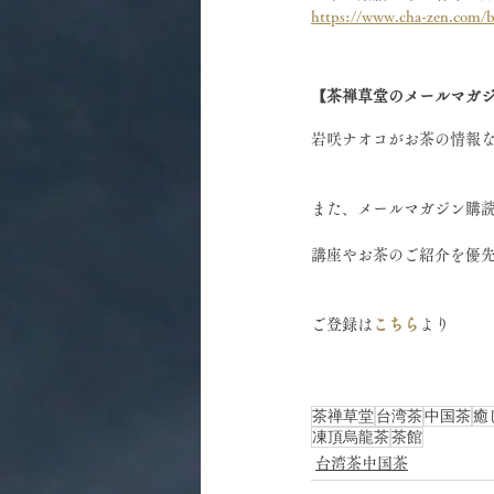
https://www.cha-zen.com/be
【茶禅草堂のメールマガ
岩咲ナオコがお茶の情報
また、メールマガジン購
講座やお茶のご紹介を優
ご登録は
こちら
より 
茶禅草堂
台湾茶
中国茶
癒
凍頂烏龍茶
茶館
台湾茶中国茶