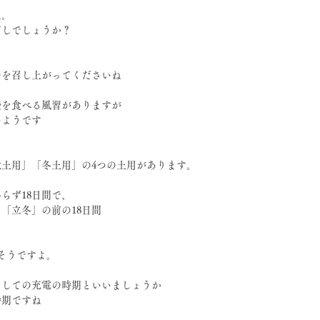
ね。
ごしでしょうか？
のを召し上がってくださいね
鰻を食べる風習がありますが
いようです
土用」「冬土用」の4つの土用があります。
らず18日間で、
「立冬」の前の18日間
だそうですよ。
としての充電の時期といいましょうか
時期ですね