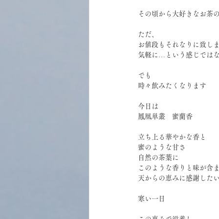
その頃から大好きなお茶
ただ、
お値段もそれなりに致し
気軽に…という感じでは
でも
時々飲みたくなります
今日は
鳳凰単叢　蜜蘭香
立ち上る華やかな香と
蜜のような甘さ
自然の茶葉に
このような香りと味が含
天からの恵みに感謝した
寒い一日
この恵みで滋養し