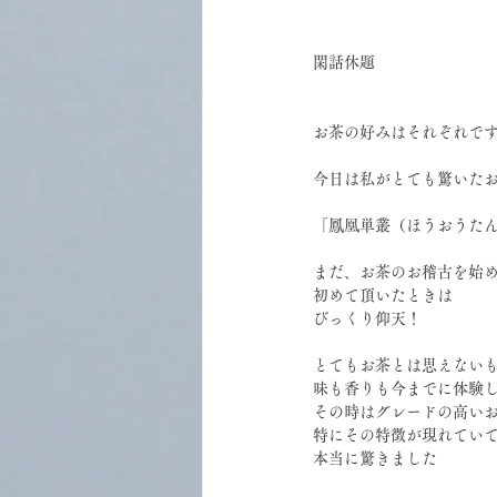
閑話休題
お茶の好みはそれぞれで
今日は私がとても驚いた
「鳳凰単叢（ほうおうた
まだ、お茶のお稽古を始
初めて頂いたときは
びっくり仰天！
とてもお茶とは思えない
味も香りも今までに体験
その時はグレードの高い
特にその特徴が現れてい
本当に驚きました