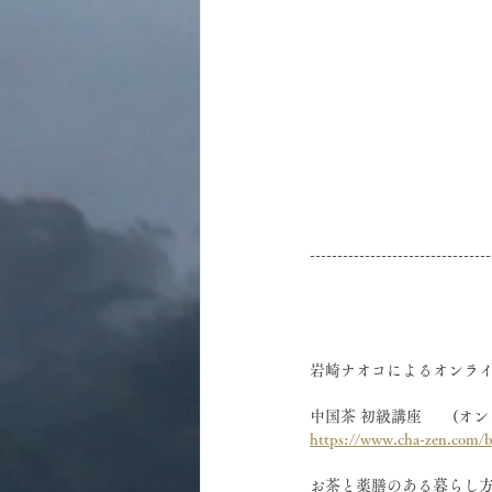
---------------------------------
岩崎ナオコによるオンラ
中国茶 初級講座　　(オン
https://www.cha-zen.com/beg
お茶と薬膳のある暮らし方