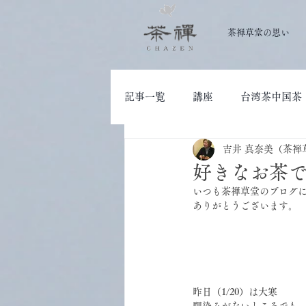
茶禅草堂の思い
記事一覧
講座
台湾茶中国茶
吉井 真奈美（茶禅
大人の学び
茶道具
好きなお茶
いつも茶禅草堂のブログ
ありがとうございます。
昨日（1/20）は大寒 
馴染みがないところでも